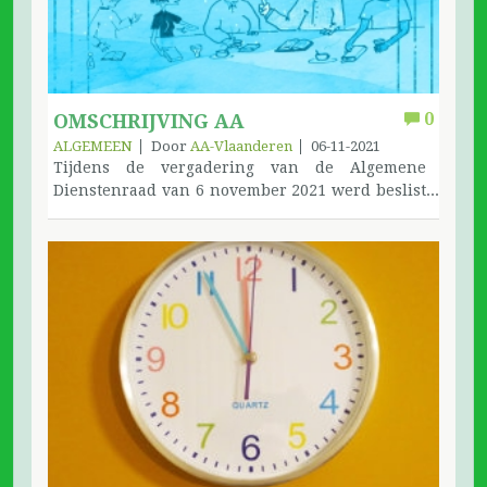
0
OMSCHRIJVING AA
ALGEMEEN
Door
AA-Vlaanderen
06-11-2021
Tijdens de vergadering van de Algemene
Dienstenraad van 6 november 2021 werd beslist
om de suggestie van AA-Amerika op te volgen en
in de omschrijving 'mannen en vrouwen' te
vervangen door 'mensen'.De omschrijving wordt
dus: Anonieme Alcoholisten is een
gemeenschap van mensen die hun ervaring,
kracht en hoop met elkaar delen om hun
gemeenschappelijk probleem op te lossen en
anderen te helpen bij het herstel van hun
alcoholisme. Het enige vereiste voor
lidmaatschap is een verlangen op te houden met
drinken. Er zijn geen geldelijke verplichtingen
voor het AA-lidmaatschap; wij voorzien in onze