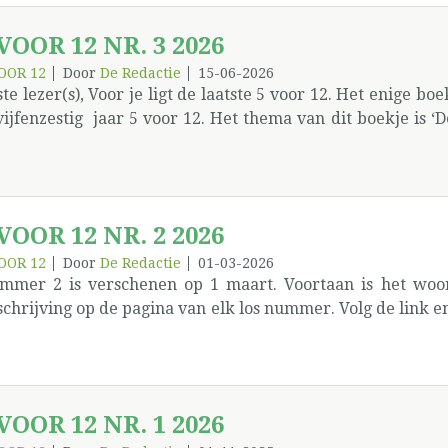
rder over nagedacht worden en invulling aan gegeven. 
tgenoten niet beter moeten omringen, begeleiden. Maar z
 VOOR 12 NR. 3 2026
n. De feestdag in Tielt is dit jaar de hoogdag van AA.
elijkse vergadering. In deze editie en de volgende gaan 
OOR 12
Door
De Redactie
15-06-2026
te lezer(s), Voor je ligt de laatste 5 voor 12. Het enige boek
or de mooie openingstoespraak. In deze editie gaan noga
vijfenzestig jaar 5 voor 12. Het thema van dit boekje is 
tuurlijk moet dat gevierd, maar ik heb geleerd dat het g
geven wordt langs verschillende kanten belicht. We kri
oltooide) verleden. Het verleden geeft geen garantie
eerder A. Bedankt om je inzichten met ons te delen Fiona
eliciteerd voor de jarigen, maar onthoud: ik ben alleen 
eiende getuigenissen. We graaien wat uit de oude doos
ekje nummer 4! › De redactie
anisatie: het Algemeen Dienstbureau - ADB. Spijtig genoe
 VOOR 12 NR. 2 2026
zie. Onze huistekenaar slaagt er steeds in dit boekje op
ben ook weer een bijdrage van de loners. Ooit wordt of is
OOR 12
Door
De Redactie
01-03-2026
mmer 2 is verschenen op 1 maart. Voortaan is het woor
staat is naar fysieke vergaderingen te gaan). Dus zoals ste
chrijving op de pagina van elk los nummer. Volg de link e
l leesplezier. De redactie
 VOOR 12 NR. 1 2026