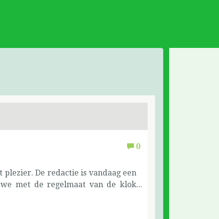
0
t plezier. De redactie is vandaag een
 we met de regelmaat van de klok
at is be-langrijk, we zijn er voor en
 ligt me nauw aan het hart. Hier mag