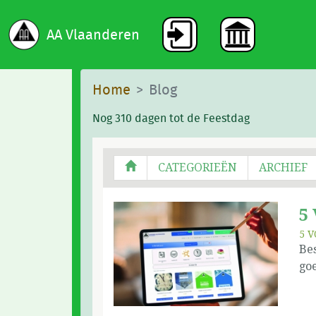
AA Vlaanderen
Home
Blog
Nog 310 dagen tot de Feestdag
CATEGORIEËN
ARCHIEF
5
5 V
Bes
go
int
doo