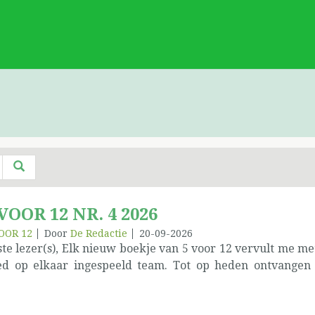
 VOOR 12 NR. 4 2026
OOR 12
Door
De Redactie
20-09-2026
te lezer(s), Elk nieuw boekje van 5 voor 12 vervult me me
ed op elkaar ingespeeld team. Tot op heden ontvangen
eressante artikels van de inzenders uit heel Vlaanderen. D
r jullie: de lezers. Het thema ‘Sponsorship of Peterschap