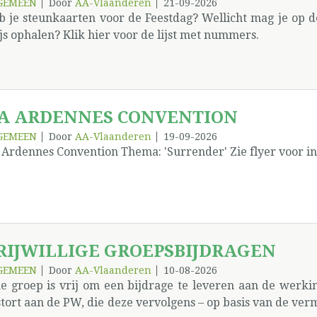
GEMEEN
Door
AA-Vlaanderen
21-09-2026
b je steunkaarten voor de Feestdag? Wellicht mag je op 
js ophalen? Klik hier voor de lijst met nummers.
A ARDENNES CONVENTION
GEMEEN
Door
AA-Vlaanderen
19-09-2026
 Ardennes Convention Thema: 'Surrender' Zie flyer voor i
RIJWILLIGE GROEPSBIJDRAGEN
GEMEEN
Door
AA-Vlaanderen
10-08-2026
ke groep is vrij om een bijdrage te leveren aan de werk
tort aan de PW, die deze vervolgens – op basis van de ver