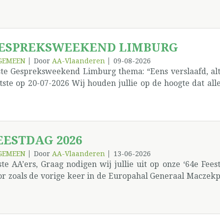
r de betrokken dienst. Deze bijdrage kan verschillende v
or de werking van de PW zelf een vrijwillige bijdrage e
 jaar nuchterheid) een bijdrage voor het inrichten van d
nferentie (EDO) in York een bijdrage voor de Werelddie
ESPREKSWEEKEND LIMBURG
n een storting van €40 aan de PW (met mededeling): Groe
vrijwillige bijdrage €20 Groep ‘De Dronkaards’ – bijdrage
GEMEEN
Door
AA-Vlaanderen
09-08-2026
ste Gespreksweekend Limburg thema: “Eens verslaafd, alt
tste op 20-07-2026 Wij houden jullie op de hoogte dat all
n wel nog ingeschreven worden voor de zaterdag en
wnload de inschrijving Het gaat door op 8 en 9 aug
estersteenweg 146 3800 Sint-Truiden
EESTDAG 2026
GEMEEN
Door
AA-Vlaanderen
13-06-2026
te AA’ers, Graag nodigen wij jullie uit op onze ‘64e Fee
r zoals de vorige keer in de Europahal Generaal Maczekple
 thema “Het verleden, het heden... en nu?” wat raar in d
amen we tot de conclusie dat we soms vergeten te denken 
n verleden met 1 gemeenschappelijk probleem: Wij hebben