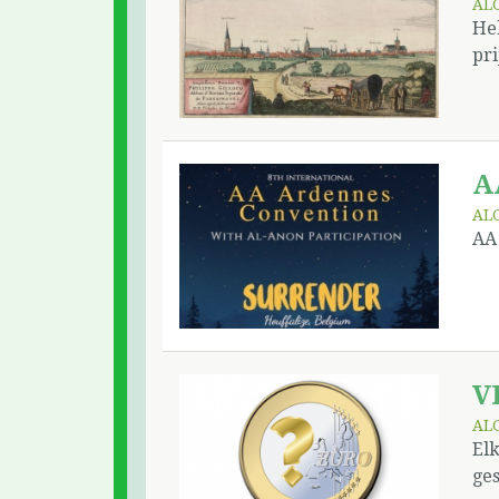
AL
He
pri
A
AL
AA
V
AL
El
ges