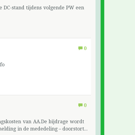
de DC-stand tijdens volgende PW een
0
nfo
0
ingskosten van AA.De bijdrage wordt
melding in de mededeling – doorstort